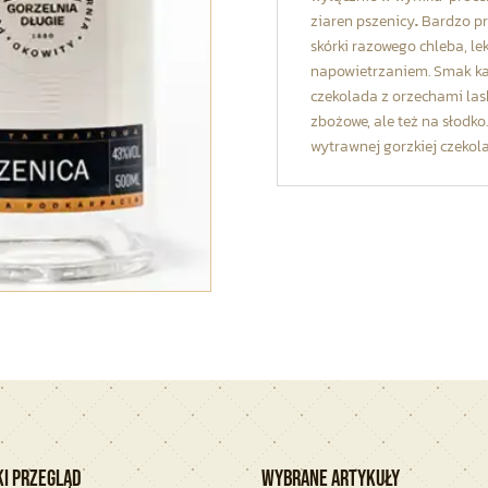
ziaren pszenicy
.
Bardzo pr
skórki razowego chleba, l
napowietrzaniem. Smak kar
czekolada z orzechami las
zbożowe, ale też na słodko.
wytrawnej gorzkiej czekola
ki przegląd
Wybrane artykuły