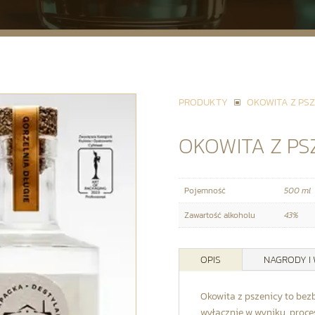
PRODUKTY
OKOWITA Z PSZ
W
OKOWITA Z PS
Pojemność
500 ml
Zawartość alkoholu
43%
OPIS
NAGRODY I
Okowita z pszenicy to be
wyłącznie w wyniku procesu