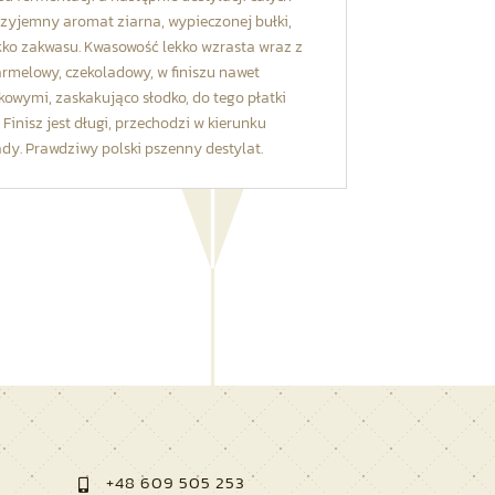
zyjemny aromat ziarna, wypieczonej bułki,
ekko zakwasu. Kwasowość lekko wzrasta wraz z
melowy, czekoladowy, w finiszu nawet
kowymi, zaskakująco słodko, do tego płatki
 Finisz jest długi, przechodzi w kierunku
dy. Prawdziwy polski pszenny destylat.
+48 609 505 253
