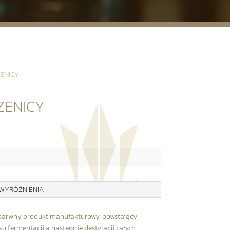
ENICY
ZENICY
 WYRÓŻNIENIA
zbarwny produkt manufakturowy, powstający
 fermentacji a następnie destylacji całych