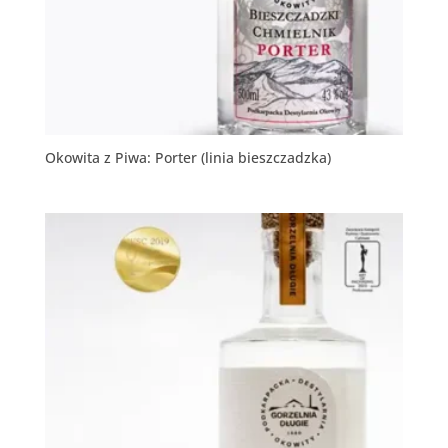
Okowita z Piwa: Porter (linia bieszczadzka)