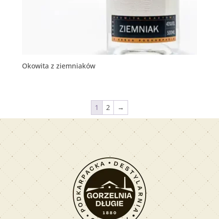
Okowita z ziemniaków
1
2
→