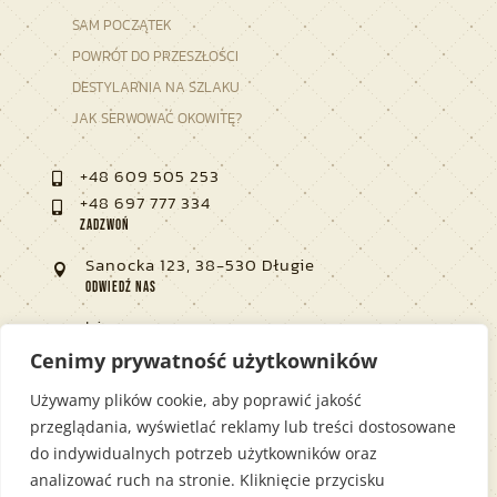
SAM POCZĄTEK
POWRÓT DO PRZESZŁOŚCI
DESTYLARNIA NA SZLAKU
JAK SERWOWAĆ OKOWITĘ?
+48 609 505 253

+48 697 777 334

Zadzwoń
Sanocka 123, 38-530 Długie

Odwiedź nas
biuro@

Napisz no nas
Cenimy prywatność użytkowników
Poniedziałek - Piątek 9:00 - 17:00

Używamy plików cookie, aby poprawić jakość
Pracujemy
przeglądania, wyświetlać reklamy lub treści dostosowane
do indywidualnych potrzeb użytkowników oraz
analizować ruch na stronie. Kliknięcie przycisku