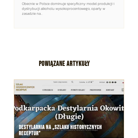
Obecnie w Polsce dominuje specyficzny model produkcji i
dystrybucji alkoholu wysokoprocentowego, oparty w
zasadzie na...
POWIĄZANE ARTYKUŁY
Destylarnia na „Szlaku Historycznych
Receptur”